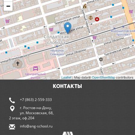
−
Leaflet
| Map data ©
OpenStreetMap
contributors
КОНТАКТЫ
+7 (863) 2-559-333
г. Ростов-на-Дону,
ул. Московская, 68,
2 этаж, оф.204
info@ang-school.ru