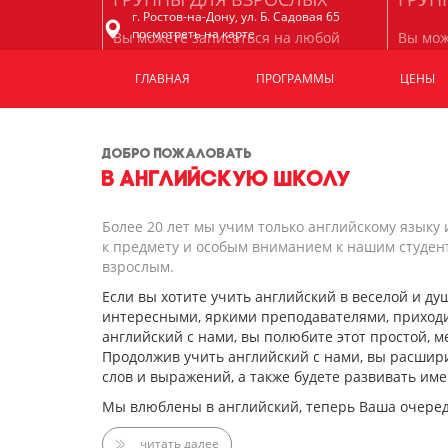
г. Ростов-на-Дону, ул. Б. Садовая 65
посмотреть на карте
Вы можете записаться на любой
Вы мож
подходящий уровень от A1 Starterдо
любую 
С1Advanced.
уровню
ГЛАВНАЯ
ПРОГРАММЫ
ЦЕНЫ
ДОБРО ПОЖАЛОВАТЬ
В АНГЛИЙСКУЮ ШКОЛУ
Более 20 лет мы учим только английскому языку 
к предмету и особым вниманием к нашим студен
взрослым.
Если вы хотите учить английский в веселой и ду
интересными, яркими преподавателями, приходи
английский с нами, вы полюбите этот простой, 
Продолжив учить английский с нами, вы расшир
слов и выражений, а также будете развивать и
Мы влюблены в английский, теперь Ваша очеред
читать далее