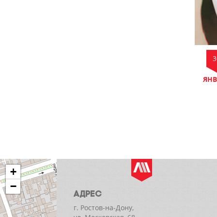
3
ЯНВ
+
−
АДРЕС
г. Ростов-на-Дону,