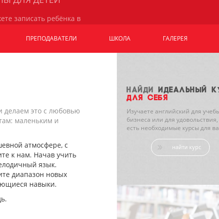
ете записать ребёнка в
группу подходящую по
 и возрасту.
ПРЕПОДАВАТЕЛИ
ШКОЛА
ГАЛЕРЕЯ
НАЙДИ
ИДЕАЛЬНЫЙ К
ДЛЯ СЕБЯ
и делаем это с любовью
Изучаете английский для учебы
бизнеса или для удовольствия, 
там: маленьким и
есть необходимые курсы для ва
шевной атмосфере, с
найти курс
те к нам. Начав учить
мелодичный язык.
ите диапазон новых
меющиеся навыки.
ь.