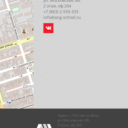
ул. Московская, 68,
2 этаж, оф.204
+7 (863) 2-559-333
info@ang-school.ru
Адрес: г. Ростов-на-Дону,
ул. Московская, 68,
2 этаж, оф.204