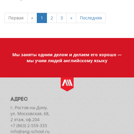
Первая
«
1
2
3
»
Последняя
Мы заняты одним делом и делаем его хорошо —
мы учим людей английскому языку
АДРЕС
г. Ростов-на-Дону,
ул. Московская, 68,
2 этаж, оф.204
+7 (863) 2-559-333
info@ang-school.ru