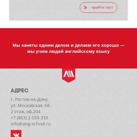
пройти тест
Мы заняты одним делом и делаем его хорошо —
мы учим людей английскому языку
АДРЕС
г. Ростов-на-Дону,
ул. Московская, 68,
2 этаж, оф.204
+7 (863) 2-559-333
info@ang-school.ru