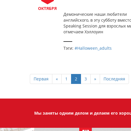
ОКТЯБРЯ
Демонические наши любители
английского, в эту субботу вмест
Speaking Session для взрослых м
отмечаем Хэллоуин
Тэги:
#Halloween_adults
Первая
«
1
2
3
»
Последняя
Мы заняты одним делом и делаем его хор