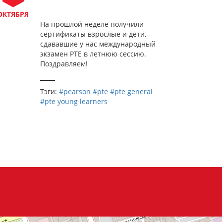
ОКТЯБРЯ
На прошлой неделе получили
сертификаты взрослые и дети,
сдававшие у нас международный
экзамен PTE в летнюю сессию.
Поздравляем!
Тэги:
#pearson
#pte
#pte general
#pte young learners